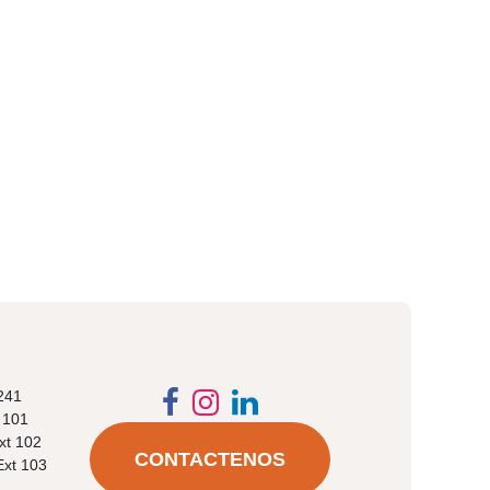
41​​
 101
xt 102
CONTACTENOS
Ext 103