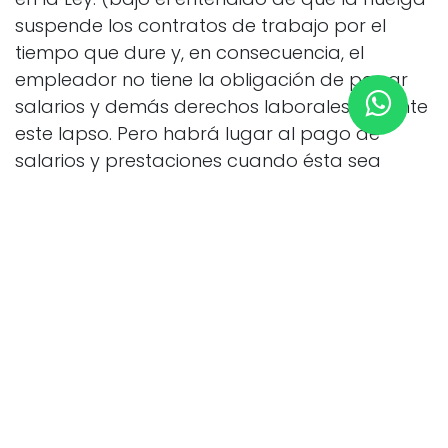
suspende los contratos de trabajo por el
tiempo que dure y, en consecuencia, el
empleador no tiene la obligación de pagar
salarios y demás derechos laborales durante
este lapso. Pero habrá lugar al pago de
salarios y prestaciones cuando ésta sea
imputable al empleador, por desconocer
derechos laborales legales o convencionales,
jurídicamente exigibles. Y que, en todo caso, le
sea o no imputable la huelga deberá el
empleador garantizar el derecho
irrenunciable a la seguridad social de los
trabajadores que participaron en el cese de
actividades mediante el pago de los
correspondientes aportes para salud y
pensiones)