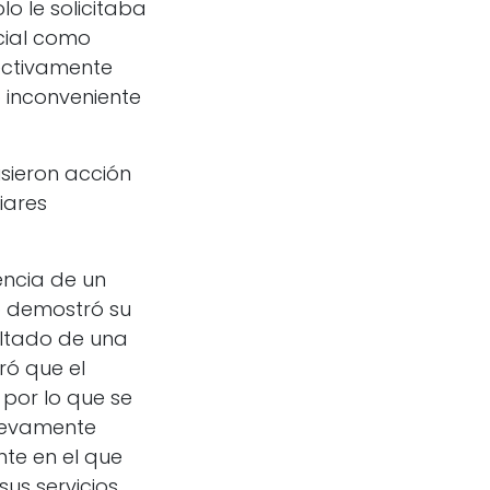
o le solicitaba
cial como
fectivamente
o inconveniente
usieron acción
iares
encia de un
no demostró su
ltado de una
ró que el
 por lo que se
nuevamente
nte en el que
us servicios