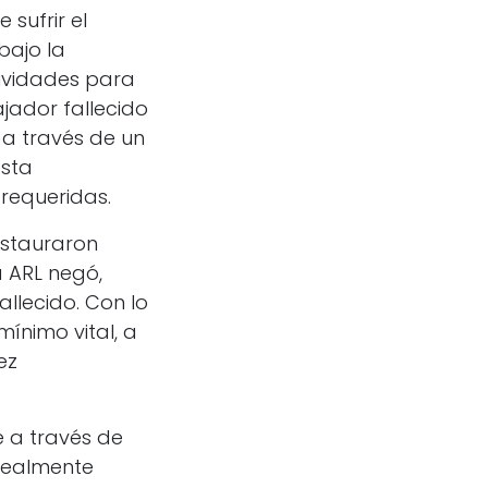
sufrir el
bajo la
ividades para
jador fallecido
 a través de un
sta
requeridas.
instauraron
 ARL negó,
allecido. Con lo
ínimo vital, a
ez
e a través de
 realmente