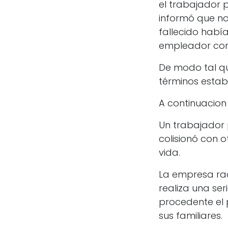
el trabajador p
informó que no
fallecido había
empleador con 
De modo tal qu
términos establ
A continuacion 
Un trabajador
colisionó con 
vida.
La empresa rad
realiza una ser
procedente el 
sus familiares.