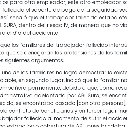
cios para otro empleador, este otro empleador sol
r fallecido el soporte de pago de la seguridad so
 Así, señaló que el trabajador fallecido estaba e
RL SURA, dentro del riesgo IV, de manera que no vi
ra el día del accidente
 que los familiares del trabajador fallecido interp
citó que se denegaran las pretensiones de los famil
s siguientes argumentos.
 uno de los familiares no logró demostrar la exist
ediable, en segundo lugar, indicó que la familiar 
compañera permanente, debido a que, como resu
administrativa adelantada por ARL Sura, se encont
lecido, se encontraba casado [con otra persona],
ible conflicto de beneficiarias y en tercer lugar 
abajador fallecido al momento de sufrir el accide
, no estaba bajo cobertura de ARL, pues brindaba s