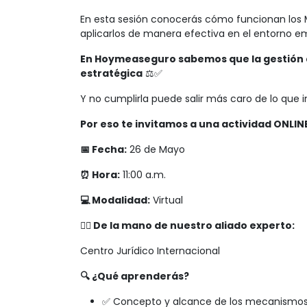
En esta sesión conocerás cómo funcionan los 
aplicarlos de manera efectiva en el entorno em
En Hoymeaseguro sabemos que la gestión de 
estratégica
⚖️✅
Y no cumplirla puede salir más caro de lo que
Por eso te invitamos a una actividad ONLI
📅 Fecha:
26 de Mayo
⏰ Hora:
11:00 a.m.
💻 Modalidad:
Virtual
👨‍⚖️ De la mano de nuestro aliado experto:
Centro Jurídico Internacional
🔍 ¿Qué aprenderás?
✅ Concepto y alcance de los mecanismos a