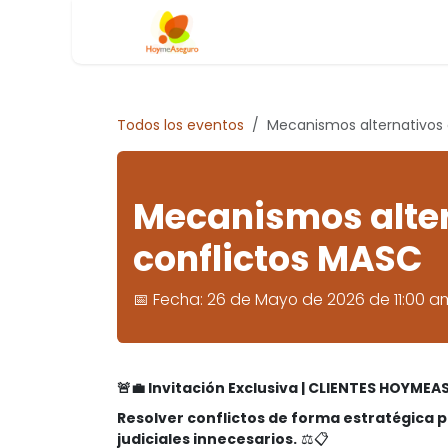
Ir al contenido
Inicio
Blog
Todos los eventos
Mecanismos alternativos 
Mecanismos alter
conflictos MASC
📅 Fecha: 26 de Mayo de 2026 de 11:00 a
🚨💼 Invitación Exclusiva | CLIENTES HOYMEA
Resolver conflictos de forma estratégica 
judiciales innecesarios.
⚖️📋