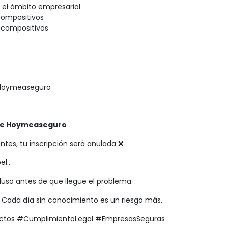
n el ámbito empresarial
compositivos
compositivos
e Hoymeaseguro
s de Hoymeaseguro
entes, tu inscripción será anulada ❌
pel…
luso antes de que llegue el problema.
 Cada día sin conocimiento es un riesgo más.
ctos #CumplimientoLegal #EmpresasSeguras