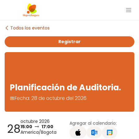
Ir al contenido
Todos los eventos
Registrar
Planificación de Auditoria.
📅Fecha: 28 de octubre del 2026
octubre 2026
Agregar al calendario:
28
15:00
17:00
America/Bogota