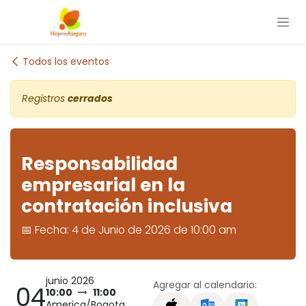
Ir al contenido
Todos los eventos
Registros
cerrados
Responsabilidad
empresarial en la
contratación inclusiva
📅 Fecha: 4 de Junio de 2026 de 10:00 am
junio 2026
Agregar al calendario:
04
10:00
11:00
America/Bogota