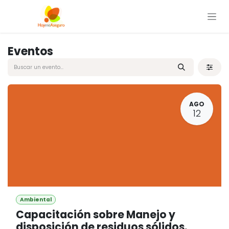
Ir al contenido
Eventos
AGO
12
Ambiental
Capacitación sobre Manejo y
disposición de residuos sólidos.