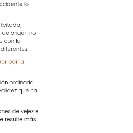
ccidente lo
licitada,
 de origen no
e con la
diferentes.
er por la
sión ordinaria
validez que ha
ones de vejez e
ue resulte más