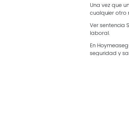
Una vez que un
cualquier otro 
Ver sentencia 
laboral.
En Hoymeasegu
seguridad y sal
Únete a nuestr
en
Noticias
de
Iniciar sesión