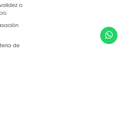
validez o
po.
asación
teria de