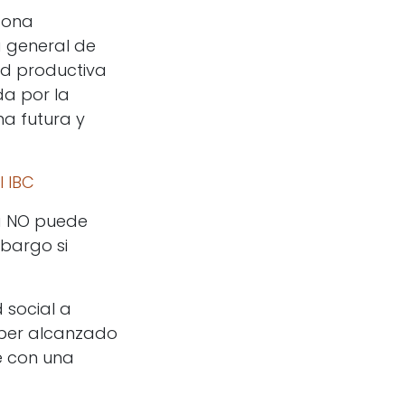
sona
a general de
ad productiva
da por la
na futura y
l IBC
a NO puede
bargo si
 social a
aber alcanzado
e con una