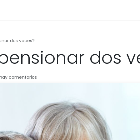
Formación
Cita
Ayuda
onar dos veces?
pensionar dos v
 hay comentarios