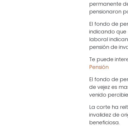
permanente del
pensionaron por
El fondo de pen
indicando que 
laboral indica
pensión de inva
Te puede inter
Pensión
El fondo de pen
de vejez es ma
venido percibi
La corte ha rei
invalidez de or
beneficiosa.