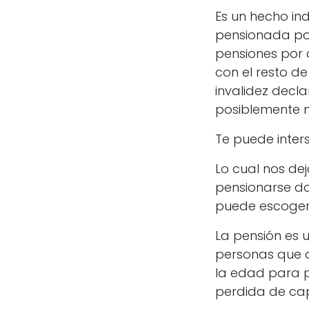
Es un hecho in
pensionada por
pensiones por 
con el resto d
invalidez decla
posiblemente m
Te puede inter
Lo cual nos d
pensionarse do
puede escoger 
La pensión es 
personas que c
la edad para 
perdida de cap