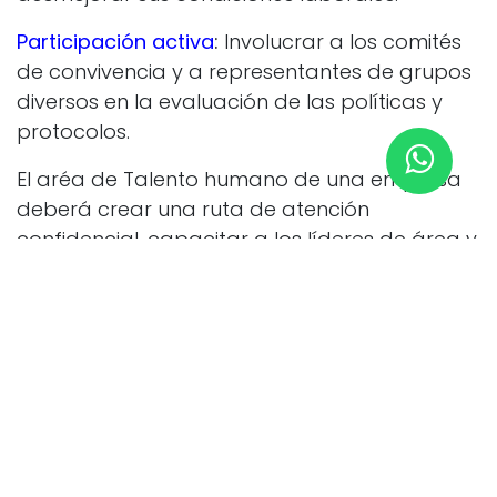
Participación activa
:
Involucrar a los comités
de convivencia y a representantes de grupos
diversos en la evaluación de las políticas y
protocolos.
El aréa de Talento humano de una empresa
deberá crear una ruta de atención
confidencial, capacitar a los líderes de área y
garantizar que las víctimas puedan declarar
en entornos seguros, incluso de manera
virtual si así lo prefieren.
Te puede interesar leer:
Como puedo
denunciar un caso de acoso sexual en mi
empresa
Checklist rápido para la