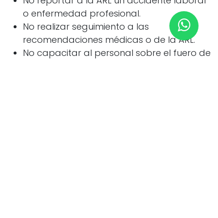
No reportar a la ARL un accidente laboral
o enfermedad profesional.
No realizar seguimiento a las
recomendaciones médicas o de la ARL.
No capacitar al personal sobre el fuero de
salud y sus implicaciones.
Te puede interesar leer:
Fuero pos estabilidad
laboral reforzada
Checklist para responsables del
SG-SST: ¡Evita malas prácticas y
protege el fuero de salud!
✅
🗂️
Identifica y registra
a todos los
trabajadores con fuero de salud.
📑
Documenta
cada acción,
recomendación médica y comunicación